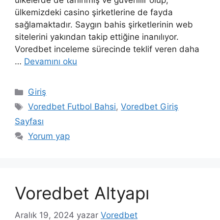
ülkelerde de tanınmış ve güvenilir olup,
ülkemizdeki casino şirketlerine de fayda
sağlamaktadır. Saygın bahis şirketlerinin web
sitelerini yakından takip ettiğine inanılıyor.
Voredbet inceleme sürecinde teklif veren daha
…
Devamını oku
Kategoriler
Giriş
Etiketler
Voredbet Futbol Bahsi
,
Voredbet Giriş
Sayfası
Yorum yap
Voredbet Altyapı
Aralık 19, 2024
yazar
Voredbet