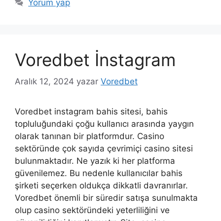
Yorum yap
Voredbet İnstagram
Aralık 12, 2024
yazar
Voredbet
Voredbet instagram bahis sitesi, bahis
topluluğundaki çoğu kullanıcı arasında yaygın
olarak tanınan bir platformdur. Casino
sektöründe çok sayıda çevrimiçi casino sitesi
bulunmaktadır. Ne yazık ki her platforma
güvenilemez. Bu nedenle kullanıcılar bahis
şirketi seçerken oldukça dikkatli davranırlar.
Voredbet önemli bir süredir satışa sunulmakta
olup casino sektöründeki yeterliliğini ve