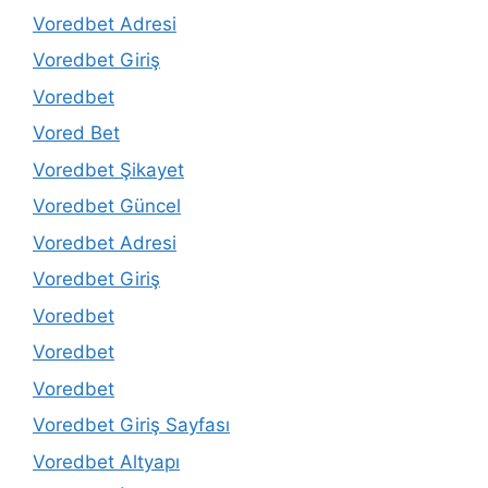
Voredbet Adresi
Voredbet Giriş
Voredbet
Vored Bet
Voredbet Şikayet
Voredbet Güncel
Voredbet Adresi
Voredbet Giriş
Voredbet
Voredbet
Voredbet
Voredbet Giriş Sayfası
Voredbet Altyapı