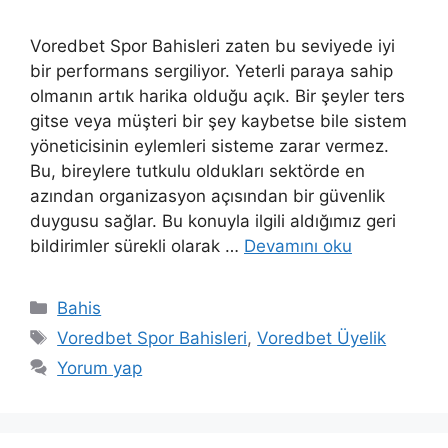
Voredbet Spor Bahisleri zaten bu seviyede iyi
bir performans sergiliyor. Yeterli paraya sahip
olmanın artık harika olduğu açık. Bir şeyler ters
gitse veya müşteri bir şey kaybetse bile sistem
yöneticisinin eylemleri sisteme zarar vermez.
Bu, bireylere tutkulu oldukları sektörde en
azından organizasyon açısından bir güvenlik
duygusu sağlar. Bu konuyla ilgili aldığımız geri
bildirimler sürekli olarak …
Devamını oku
Kategoriler
Bahis
Etiketler
Voredbet Spor Bahisleri
,
Voredbet Üyelik
Yorum yap