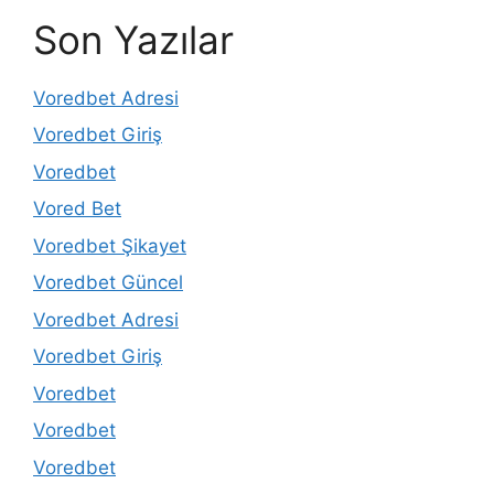
Son Yazılar
Voredbet Adresi
Voredbet Giriş
Voredbet
Vored Bet
Voredbet Şikayet
Voredbet Güncel
Voredbet Adresi
Voredbet Giriş
Voredbet
Voredbet
Voredbet