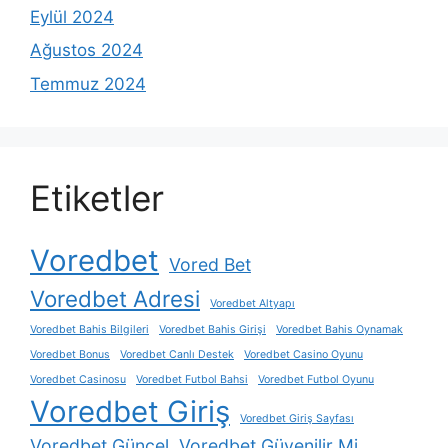
Eylül 2024
Ağustos 2024
Temmuz 2024
Etiketler
Voredbet
Vored Bet
Voredbet Adresi
Voredbet Altyapı
Voredbet Bahis Bilgileri
Voredbet Bahis Girişi
Voredbet Bahis Oynamak
Voredbet Bonus
Voredbet Canlı Destek
Voredbet Casino Oyunu
Voredbet Casinosu
Voredbet Futbol Bahsi
Voredbet Futbol Oyunu
Voredbet Giriş
Voredbet Giriş Sayfası
Voredbet Güncel
Voredbet Güvenilir Mi