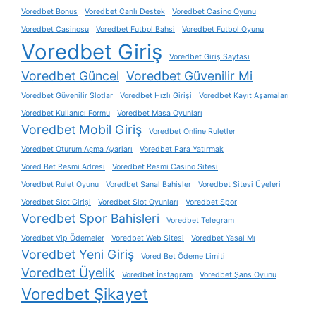
Voredbet Bonus
Voredbet Canlı Destek
Voredbet Casino Oyunu
Voredbet Casinosu
Voredbet Futbol Bahsi
Voredbet Futbol Oyunu
Voredbet Giriş
Voredbet Giriş Sayfası
Voredbet Güncel
Voredbet Güvenilir Mi
Voredbet Güvenilir Slotlar
Voredbet Hızlı Girişi
Voredbet Kayıt Aşamaları
Voredbet Kullanıcı Formu
Voredbet Masa Oyunları
Voredbet Mobil Giriş
Voredbet Online Ruletler
Voredbet Oturum Açma Ayarları
Voredbet Para Yatırmak
Vored Bet Resmi Adresi
Voredbet Resmi Casino Sitesi
Voredbet Rulet Oyunu
Voredbet Sanal Bahisler
Voredbet Sitesi Üyeleri
Voredbet Slot Girişi
Voredbet Slot Oyunları
Voredbet Spor
Voredbet Spor Bahisleri
Voredbet Telegram
Voredbet Vip Ödemeler
Voredbet Web Sitesi
Voredbet Yasal Mı
Voredbet Yeni Giriş
Vored Bet Ödeme Limiti
Voredbet Üyelik
Voredbet İnstagram
Voredbet Şans Oyunu
Voredbet Şikayet