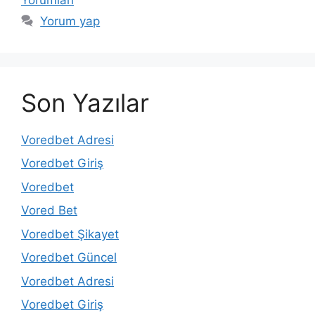
Yorum yap
Son Yazılar
Voredbet Adresi
Voredbet Giriş
Voredbet
Vored Bet
Voredbet Şikayet
Voredbet Güncel
Voredbet Adresi
Voredbet Giriş