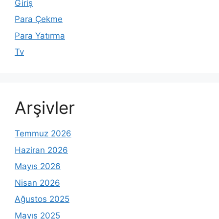
Giriş
Para Çekme
Para Yatırma
Tv
Arşivler
Temmuz 2026
Haziran 2026
Mayıs 2026
Nisan 2026
Ağustos 2025
Mayıs 2025