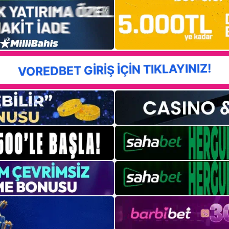
VOREDBET GİRİŞ İÇİN TIKLAYINIZ!