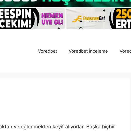
Voredbet
Voredbet İnceleme
Vored
tan ve eğlenmekten keyif alıyorlar. Başka hiçbir