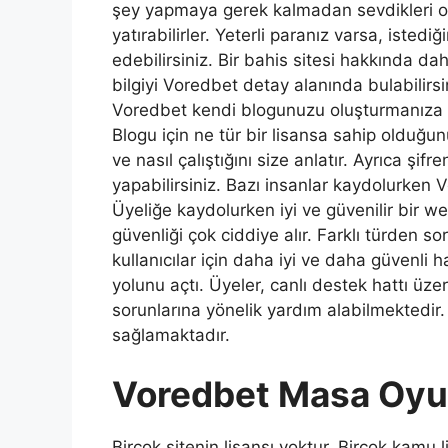
şey yapmaya gerek kalmadan sevdikleri oyu
yatırabilirler. Yeterli paranız varsa, iste
edebilirsiniz. Bir bahis sitesi hakkında dah
bilgiyi Voredbet detay alanında bulabilirsi
Voredbet kendi blogunuzu oluşturmanıza v
Blogu için ne tür bir lisansa sahip olduğun
ve nasıl çalıştığını size anlatır. Ayrıca şif
yapabilirsiniz. Bazı insanlar kaydolurken 
Üyeliğe kaydolurken iyi ve güvenilir bir w
güvenliği çok ciddiye alır. Farklı türden s
kullanıcılar için daha iyi ve daha güvenli h
yolunu açtı. Üyeler, canlı destek hattı üz
sorunlarına yönelik yardım alabilmektedir
sağlamaktadır.
Voredbet Masa Oyu
Birçok sitenin lisansı yoktur. Birçok kamu li