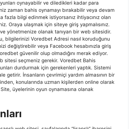
nları oynayabilir ve diledikleri kadar para
diğiniz zaman bahis oynamayı bırakabilir veya devam
a fazla bilgi edinmek istiyorsanız ihtiyacınız olan
niz. Oraya ulaşmak için siteye giriş yapmalısınız.
e yönetmenize olanak tanıyan bir web sitesidir.
u, bilgilerinizi Voredbet Adresi nasıl koruduğunu
renizi değiştirebilir veya Facebook hesabınızla giriş
Voredbet güvenilir olup olmadığını merak ediyor.
eb sitesi seçmeniz gerekir. Voredbet Bahis
orunları durdurmak için gerekenleri yaptık. Sistemi
ale getirir. İnsanların çevrimiçi yardım almasının bir
erinden, konularında uzman kişilerden online olarak
. Site, üyelerinin oyun oynamasına olanak
nları
sanslı web sitesi, sayfalarında “lisanslı” ibaresini