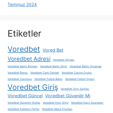
Temmuz 2024
Etiketler
Voredbet
Vored Bet
Voredbet Adresi
Voredbet Altyapı
Voredbet Bahis Bilgileri
Voredbet Bahis Girişi
Voredbet Bahis Oynamak
Voredbet Bonus
Voredbet Canlı Destek
Voredbet Casino Oyunu
Voredbet Casinosu
Voredbet Futbol Bahsi
Voredbet Futbol Oyunu
Voredbet Giriş
Voredbet Giriş Sayfası
Voredbet Güncel
Voredbet Güvenilir Mi
Voredbet Güvenilir Slotlar
Voredbet Hızlı Girişi
Voredbet Kayıt Aşamaları
Voredbet Kullanıcı Formu
Voredbet Masa Oyunları