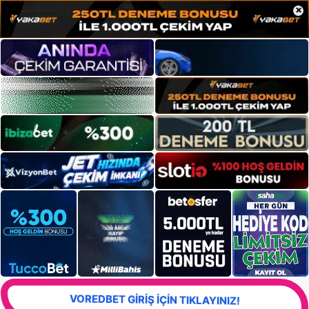
×
VOREDBET GİRİŞ İÇİN TIKLAYINIZ!