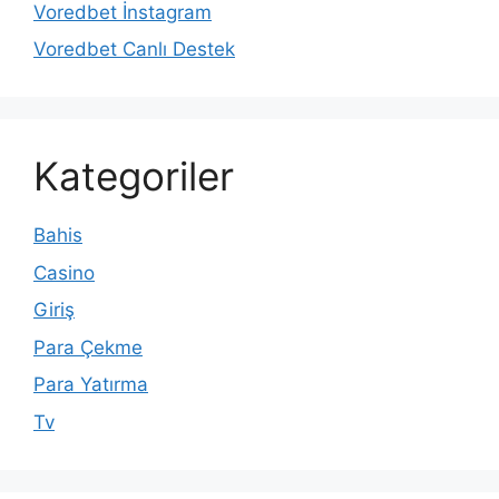
Voredbet İnstagram
Voredbet Canlı Destek
Kategoriler
Bahis
Casino
Giriş
Para Çekme
Para Yatırma
Tv