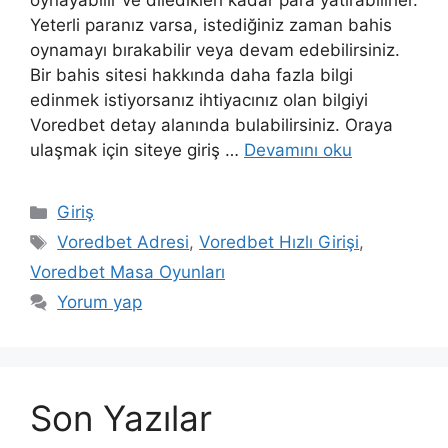
oynayabilir ve diledikleri kadar para yatırabilirler.
Yeterli paranız varsa, istediğiniz zaman bahis
oynamayı bırakabilir veya devam edebilirsiniz.
Bir bahis sitesi hakkında daha fazla bilgi
edinmek istiyorsanız ihtiyacınız olan bilgiyi
Voredbet detay alanında bulabilirsiniz. Oraya
ulaşmak için siteye giriş …
Devamını oku
Kategoriler
Giriş
Etiketler
Voredbet Adresi
,
Voredbet Hızlı Girişi
,
Voredbet Masa Oyunları
Yorum yap
Son Yazılar