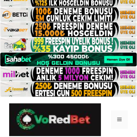
İçeriğe
atla
Menü